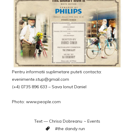
Pentru informatii suplimetare puteti contacta:
evenimente.stup@gmail.com
(+4) 0735 896 633 – Sava Ionut Daniel
Photo: www.people.com
Text —
Chrisa Dobreanu
~
Events
#
the dandy run