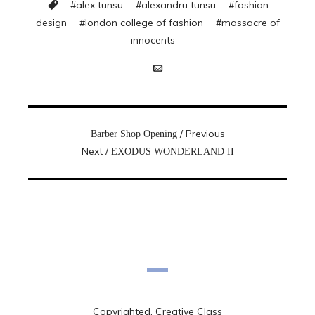
#
alex tunsu
#
alexandru tunsu
#
fashion
design
#
london college of fashion
#
massacre of
innocents
/ Previous
Barber Shop Opening
Next /
EXODUS WONDERLAND II
Copyrighted, Creative Class