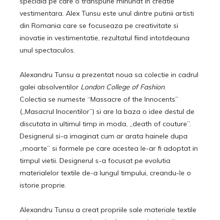
speciala pe care o transpune minunat in creatie
vestimentara. Alex Tunsu este unul dintre putinii artisti
din Romania care se focuseaza pe creativitate si
inovatie in vestimentatie, rezultatul fiind intotdeauna
unul spectaculos.
Alexandru Tunsu a prezentat noua sa colectie in cadrul
galei absolventilor
London College of Fashion
.
Colectia se numeste “Massacre of the Innocents”
(„Masacrul Inocentilor”) si are la baza o idee destul de
discutata in ultimul timp in moda, „death of couture”.
Designerul si-a imaginat cum ar arata hainele dupa
„moarte” si formele pe care acestea le-ar fi adoptat in
timpul vietii. Designerul s-a focusat pe evolutia
materialelor textile de-a lungul timpului, creandu-le o
istorie proprie.
Alexandru Tunsu a creat propriile sale materiale textile